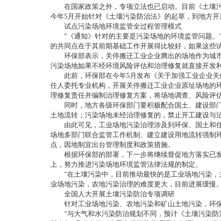
在国家政策之外，专项立法也已启动。目前《土壤污染
今年5月开始针对《土壤污染防治法》的起草，到地方
试点污染场地环境监管全过程管理模式
“《通知》针对的主要是污染场地的环境监管问题。”
的共同点在于其前期基础工作开展得比较好，如果这些
环保部表示，关停搬迁工业企业腾出的场地作为城市建
污染场地如果不经环境风险评估和治理修复就直接开发
此前，环保部在今年5月发布《关于加强工业企业关停
任人委托专业机构，开展关停搬迁工业企业原址场地的
理修复责任并编制治理修复方案，将场地调查、风险评
同时，地方各级环保部门要积极配合国土、建设部门，
土地流转；污染场地未经治理修复的，禁止开工建设与
由此可见，工业场地污染治理涉及到环保、国土和住建
场地多部门联合监管工作机制、建立建设用地流转强制
点，因地制宜出台管理制度和政策措施。
根据环保部的部署，下一步将继续督促地方落实已发布
上，努力推进污染场地环境监管法律法规的制定。
“在土壤污染中，目前推动最快的是工业场地污染，主
业场地污染，农地污染治理的难度更大，目前进展缓慢
全国人大开展土壤污染防治专项调研
针对工业场地污染、农地污染和矿山土地污染，环保部会
“与大气和水污染防治规划不同，预计《土壤污染防治行