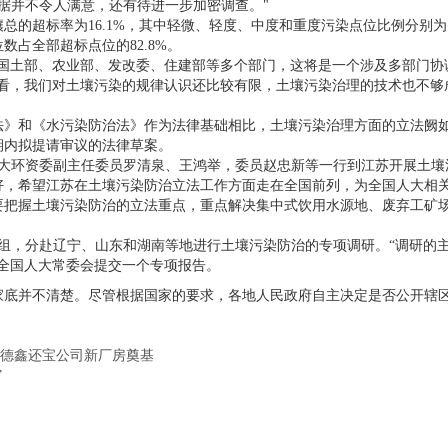
据并不令人满意，还有待进一步加密调查。"
率为16.1%，其中轻微、轻度、中度和重度污染点位比例分别为11.2%
占全部超标点位的82.8%。
土部、农业部、发改委、住建部等多个部门，这将是一个涉及多部门协调
来看，我们对土壤污染的规律认识还比较有限，土壤污染治理的技术也不
和《水污染防治法》作为法律基础相比，土壤污染治理方面的立法阙如
期内拟提请审议的法律草案。
人大环资委副主任委员罗清泉、王鸿举，委员赵忠新等一行到江苏开展土
好，希望江苏在土壤污染防治立法工作方面走在全国前列，为全国人大相
握土壤污染防治的立法重点，重点解决集中式饮用水源地、废弃工矿场
，分赴辽宁、山东和湖南等地进行土壤污染防治的专项调研。“调研的主
向全国人大常委会提交一个专项报告。
家底并不清楚。尽管根据国家的要求，各地人民政府自主决定是否公开辖
顺德鑫还宝公司新厂房奠基
”