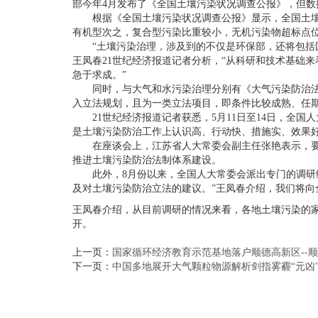
部今年4月发布了《全国土壤污染状况调查公报》，但数
根据《全国土壤污染状况调查公报》显示，全国土壤总的超标
有机型次之，复合型污染比重较小，无机污染物超标点位数
“土壤污染治理，涉及到的不仅是环保部，还将包括国
王凤春21世纪经济报道记者分析，“从科研和技术基础
急于求成。”
同时，与大气和水污染治理分别有《大气污染防治法》
入立法规划，且为一类立法项目，即条件比较成熟、任
21世纪经济报道记者获悉，5月11日至14日，全国
是土壤污染防治工作上认识高、行动快、措施实、效果
在座谈会上，江苏省人大常委会副主任张艳表示，要把
推进土壤污染防治法制体系建设。
此外，8月份以来，全国人大常委会派出专门的调研组
及对土壤污染防治立法的建议。”王凤春介绍，我们将
王凤春介绍，从目前调研的情况来看，各地土壤污染的
开。
上一页：
国家循环经济教育示范基地落户顺德高新区--
下一页：
中国多地展开大气颗粒物源解析剑指雾霾“元凶