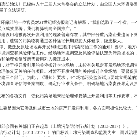
防治法》已经纳入十二届人大常委会的立法计划，由全国人大环资委牵头
开展了立法调研。
环保部的一位官员对21世纪经济报道记者解释，“我们选取了一个省、一
试点成效显著，我们将择机向全国推广。”
设用地被再次开发利用的现象普遍存在，其中部分重污染企业遗留下来
利用，遗留的污染物将通过各种途径长期威胁人体健康，隐患极大。
、搬迁及原址场地再开发利用过程中污染防治工作的通知》要求，地方
环境调查和风险评估工作。经场地环境调查及风险评估认定为污染场地的
估和治理修复等所需费用列入搬迁成本。
对于拟开发利用的关停搬迁企业场地，未按有关规定开展场地环境调查
治理修复无关的任何项目。对暂不开发利用的关停搬迁企业场地，要督促
三个部门。为此，《通知》要求，4个场地污染监管试点要建立规范的
环境调查评估与备案制度、确定行业准入条件、明确场地污染责任界定及
的各项文件，强化污染场地未经治理修复禁止开发利用等工作要求，不
要是因为它涉及到城市土地的房产开发再利用，各方面积极性比较大。”
。
同有关部门正在起草《土壤污染防治行动计划（2013-2017）》。
动计划（2013-2017）》的目标以土壤污染调查和监测为主，而以治