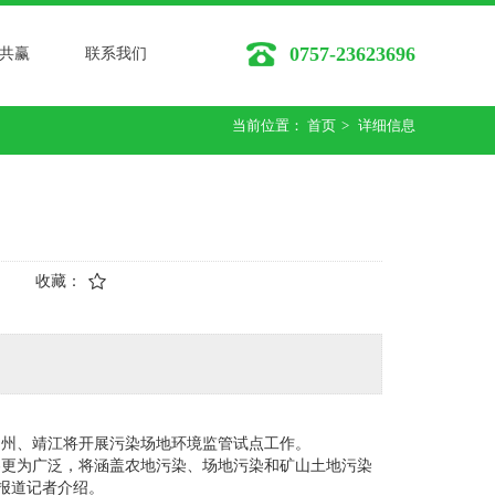
0757-23623696
共赢
联系我们
当前位置：
首页
>
详细信息
收藏：
常州、靖江将开展污染场地环境监管试点工作。
内容更为广泛，将涵盖农地污染、场地污染和矿山土地污染
济报道记者介绍。