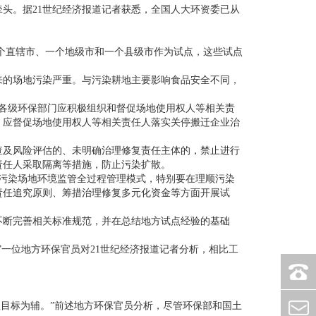
。据21世纪经济报道记者获悉，全国人大环资委已从
个直辖市、一个地级市和一个县级市作为试点，这些试点
的场地污染严重。与污染耕地主要影响食品安全不同，
各级环保部门应积极组织和督促场地使用权人等相关责
，应督促场地使用权人等相关责任人落实关停搬迁企业治
及风险评估的、未明确治理修复责任主体的，禁止进行
责任人采取隔离等措施，防止污染扩散。
污染场地环境监管全过程管理模式，特别要在理顺污染
责任追究原则、筹措治理修复多元化资金等方面开展试
断完善相关标准规范，并在总结地方试点经验的基础
一位地方环保官员对21世纪经济报道记者分析，相比工
0757-
理目标为辅。”前述地方环保官员分析，尽管环保部和国土
2362369
xhb@xin